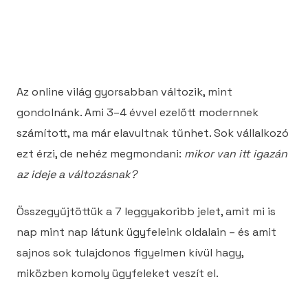
váltásnak?
Az online világ gyorsabban változik, mint
gondolnánk. Ami 3–4 évvel ezelőtt modernnek
számított, ma már elavultnak tűnhet. Sok vállalkozó
ezt érzi, de nehéz megmondani:
mikor van itt igazán
az ideje a változásnak?
Összegyűjtöttük a 7 leggyakoribb jelet, amit mi is
nap mint nap látunk ügyfeleink oldalain – és amit
sajnos sok tulajdonos figyelmen kívül hagy,
miközben komoly ügyfeleket veszít el.